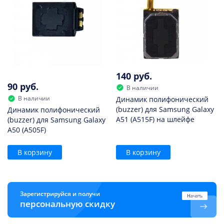
140 руб.
90 руб.
В наличии
В наличии
Динамик полифонический
(buzzer) для Samsung Galaxy
Динамик полифонический
A51 (A515F) на шлейфе
(buzzer) для Samsung Galaxy
A50 (A505F)
В корзину
В корзину
Зарегистрируйся и получи
Начать
персональную скидку