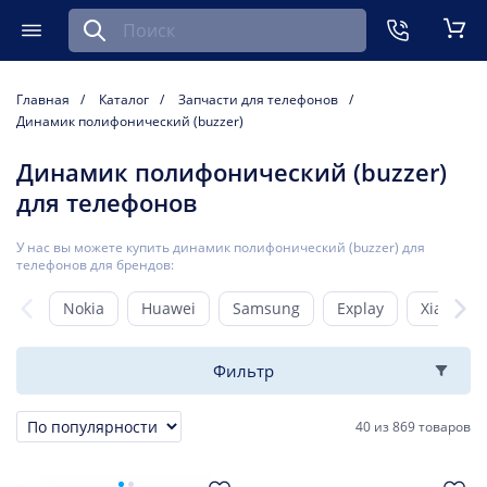
Найти запчасть для мобильного устройства
ть
Меню
Кор
Главная
Каталог
Запчасти для телефонов
Динамик полифонический (buzzer)
Динамик полифонический (buzzer)
для телефонов
У нас вы можете купить динамик полифонический (buzzer) для
телефонов для брендов:
Nokia
Huawei
Samsung
Explay
Xiaomi
Фильтр
40
из
869 товаров
Сортировка