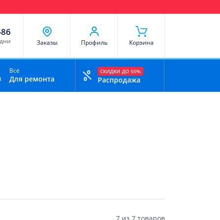
чи
Доставка и оплата
Скидки
Отзывы
Контакты
-86
 дни
Заказы
Профиль
Корзина
Всё
СКИДКИ ДО 50%
Для ремонта
Распродажа
7
из
7 товаров