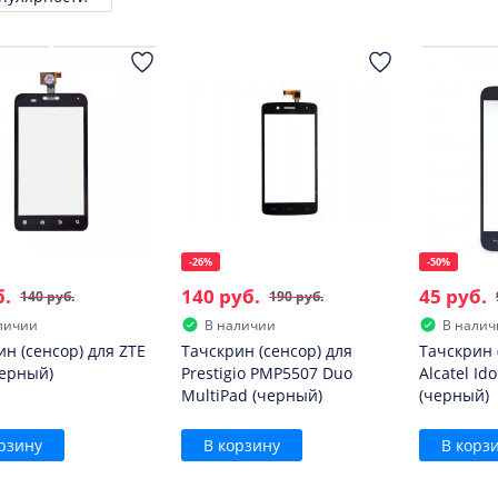
ровка
-26%
-50%
б.
140 руб.
45 руб.
140 руб.
190 руб.
личии
В наличии
В налич
н (сенсор) для ZTE
Тачскрин (сенсор) для
Тачскрин 
черный)
Prestigio PMP5507 Duo
Alcatel Ido
MultiPad (черный)
(черный)
рзину
В корзину
В корз