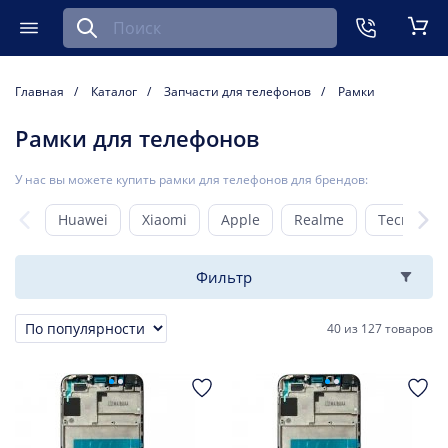
Найти запчасть для мобильного устройства
ть
Меню
Кор
Главная
Каталог
Запчасти для телефонов
Рамки
Рамки для телефонов
У нас вы можете купить рамки для телефонов для брендов:
Huawei
Xiaomi
Apple
Realme
Tecno
Фильтр
40
из
127 товаров
Сортировка