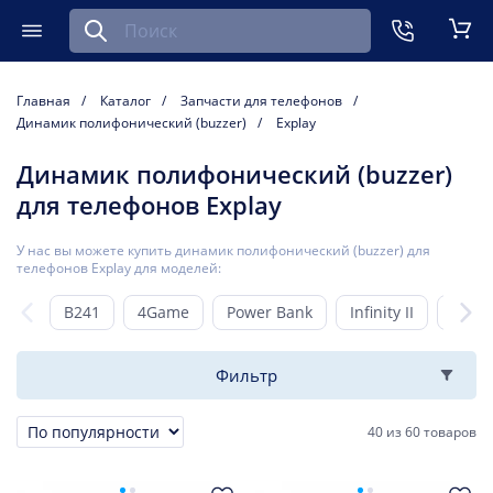
Найти запчасть для мобильного устройства
ть
Меню
Кор
Главная
Каталог
Запчасти для телефонов
Динамик полифонический (buzzer)
Explay
Динамик полифонический (buzzer)
для телефонов Explay
У нас вы можете купить динамик полифонический (buzzer) для
телефонов Explay для моделей:
B241
4Game
Power Bank
Infinity II
Adva
Фильтр
40
из
60 товаров
Сортировка