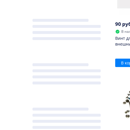
90 ру
В на
Винт д
внешни
В ко