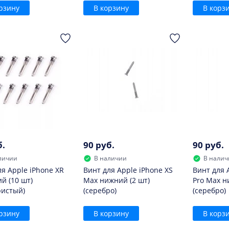
рзину
В корзину
В корз
б.
90 руб.
90 руб.
личии
В наличии
В налич
ля Apple iPhone XR
Винт для Apple iPhone XS
Винт для 
й (10 шт)
Max нижний (2 шт)
Pro Max н
ристый)
(серебро)
(серебро)
рзину
В корзину
В корз