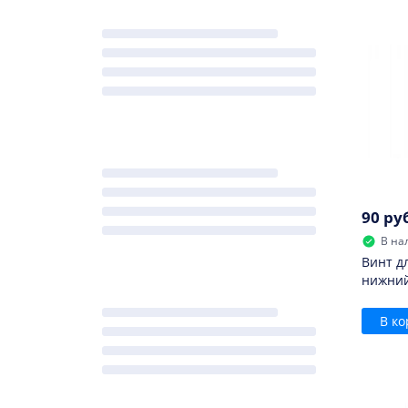
90 ру
В на
Винт д
нижний
В ко