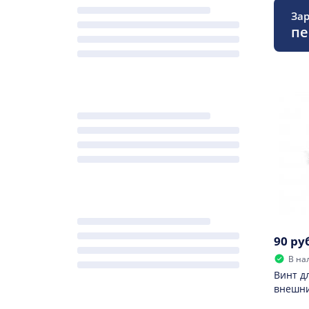
Зар
пе
90 ру
В на
Винт дл
внешни