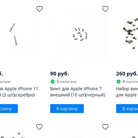
б.
90 руб.
260 руб.
личии
В наличии
В налич
ля Apple iPhone 11
Винт для Apple iPhone 7
Набор вин
 (2 шт)(серебро)
внешний (10 шт)(черный)
для Apple
рзину
В корзину
В корз