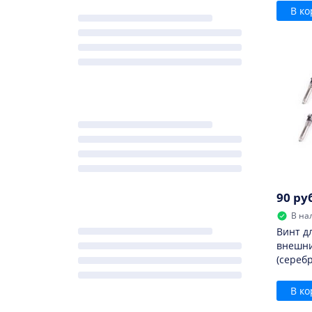
В ко
90 ру
В на
Винт д
внешни
(сереб
В ко