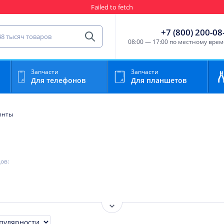
Гарантия
Пункты выда
сть для мобильного устройства
+7 (800) 200-08
Найти
08:00 — 17:00 по местному вре
Запчасти
Запчасти
Для телефонов
Для планшетов
инты
ов:
Показать ещё