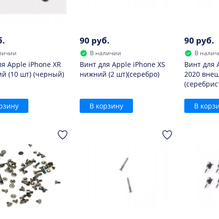
б.
90 руб.
90 руб.
личии
В наличии
В налич
ля Apple iPhone XR
Винт для Apple iPhone XS
Винт для 
й (10 шт) (черный)
нижний (2 шт)(серебро)
2020 внеш
(серебрис
рзину
В корзину
В корз