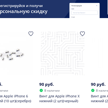
егистрируйся и получи
рсональную скидку
б.
90 руб.
90 руб.
личии
В наличии
В налич
я Apple iPhone 6
Винт для Apple iPhone X
Винт для 
й (10 шт)(серебро)
нижний (2 шт)(черный)
нижний (2