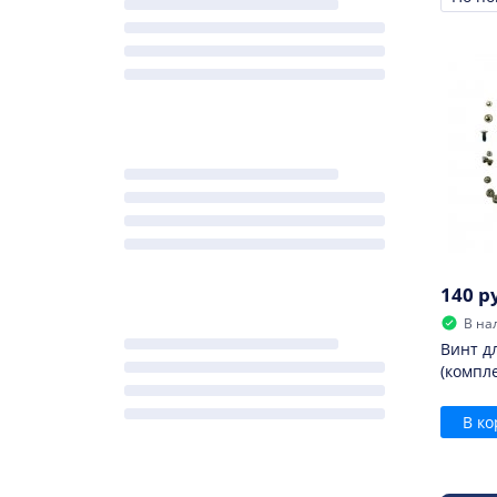
Сорти
140 р
В на
Винт дл
(компле
В ко