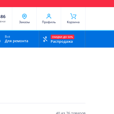
чи
Доставка и оплата
Скидки
Отзывы
Контакты
-86
мени
Заказы
Профиль
Корзина
Всё
СКИДКИ ДО 50%
Для ремонта
Распродажа
40
из
76 товаров