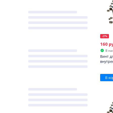
-27%
160 р
В на
Винт д
внутре
В ко