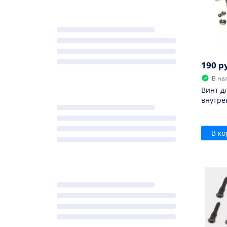
190 р
В на
Винт д
внутре
В ко