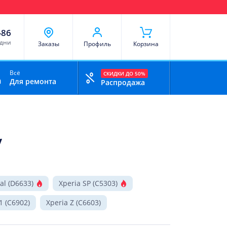
чи
Доставка и оплата
Скидки
Отзывы
Контакты
-86
 дни
Заказы
Профиль
Корзина
Всё
СКИДКИ ДО 50%
Для ремонта
Распродажа
y
al (D6633)
Xperia SP (C5303)
1 (C6902)
Xperia Z (C6603)
Xperia ZL (C6502)
Xperia P (LT22i)