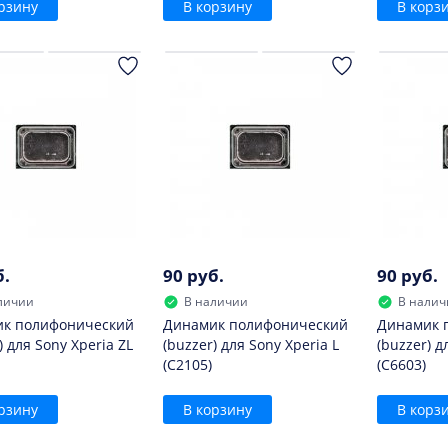
рзину
В корзину
В корз
б.
90 руб.
90 руб.
личии
В наличии
В налич
к полифонический
Динамик полифонический
Динамик 
) для Sony Xperia ZL
(buzzer) для Sony Xperia L
(buzzer) д
(C2105)
(C6603)
рзину
В корзину
В корз