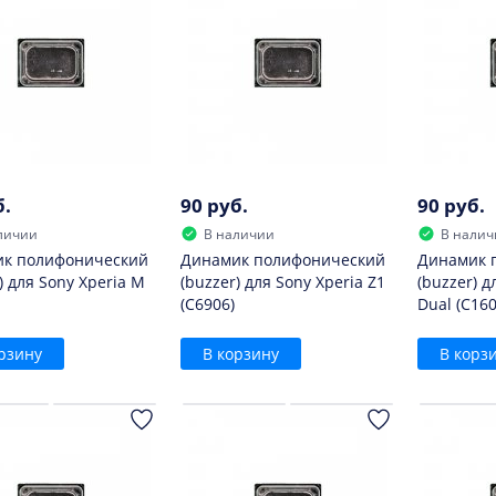
б.
90 руб.
90 руб.
личии
В наличии
В налич
к полифонический
Динамик полифонический
Динамик 
) для Sony Xperia M
(buzzer) для Sony Xperia Z1
(buzzer) д
(C6906)
Dual (C160
рзину
В корзину
В корз