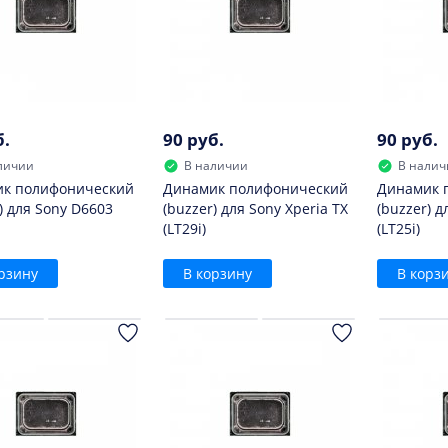
б.
90 руб.
90 руб.
личии
В наличии
В налич
к полифонический
Динамик полифонический
Динамик 
) для Sony D6603
(buzzer) для Sony Xperia TX
(buzzer) д
(LT29i)
(LT25i)
рзину
В корзину
В корз