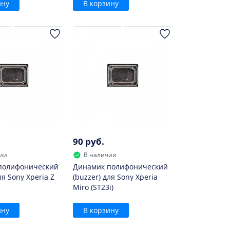
ину
В корзину
90 руб.
ии
В наличии
полифонический
Динамик полифонический
ля Sony Xperia Z
(buzzer) для Sony Xperia
Miro (ST23i)
ину
В корзину