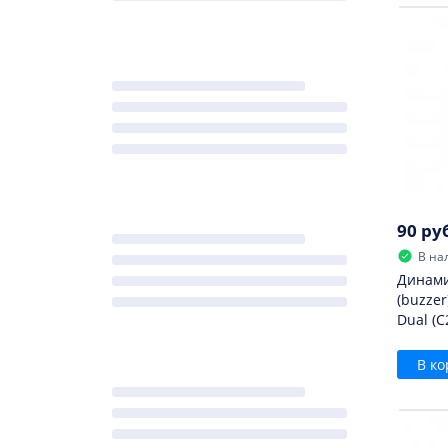
90 ру
В на
Динами
(buzzer
Dual (C
В ко