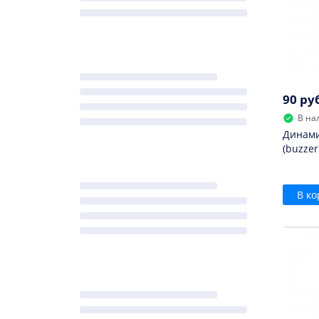
90 ру
В на
Динами
(buzzer
В ко