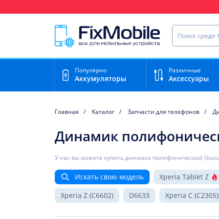
Ваш регион доставки:
Пермь
Найти запча
Популярно
Различные
Аккумуляторы
Аксессуары
Главная
Каталог
Запчасти для телефонов
Д
Динамик полифонически
У нас вы можете купить динамик полифонический (buzz
Искать свою модель
Xperia Tablet Z
Xperia Z (C6602)
D6633
Xperia C (C2305)
Xperia ZL (C6503)
Xperia L (C2105)
Xperi