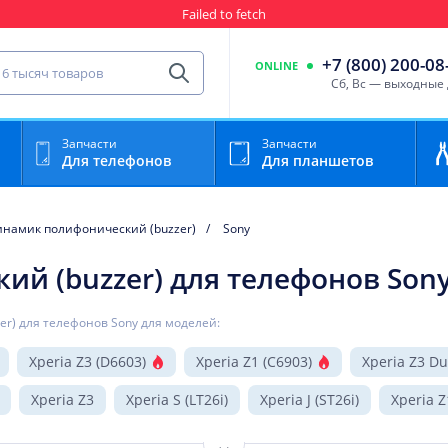
Гарантия
Пункты выда
сть для мобильного устройства
+7 (800) 200-08
ONLINE
Найти
Cб, Вс — выходные
Запчасти
Запчасти
Для телефонов
Для планшетов
инамик полифонический (buzzer)
Sony
й (buzzer) для телефонов Son
er) для телефонов Sony для моделей:
Xperia Z3 (D6603)
Xperia Z1 (C6903)
Xperia Z3 Du
Xperia Z3
Xperia S (LT26i)
Xperia J (ST26i)
Xperia Z
a M Dual (C2005)
Xperia Miro (ST23i)
Xperia Tipo (ST21i)