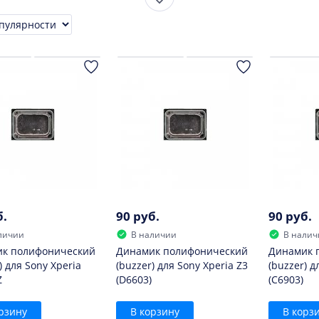
Показать ещё
ia E Dual (C1605)
Xperia ZR (C5502)
D6603
Xperia V (LT
ровка
ia Z LTE
Xperia Sola (MT27i)
Xperia Z3 (D6653)
Xperia E
Xperia E (C1505)
Xperia SP (C5302)
Xperia Tipo Dual (ST
б.
90 руб.
90 руб.
личии
В наличии
В налич
к полифонический
Динамик полифонический
Динамик 
) для Sony Xperia
(buzzer) для Sony Xperia Z3
(buzzer) д
Z
(D6603)
(C6903)
рзину
В корзину
В корз