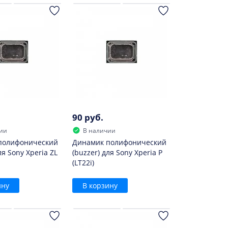
90 руб.
ии
В наличии
полифонический
Динамик полифонический
ля Sony Xperia ZL
(buzzer) для Sony Xperia P
(LT22i)
ину
В корзину