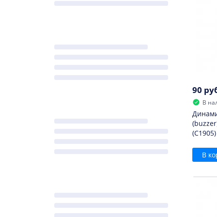
90 ру
В на
Динами
(buzzer
(C1905)
В ко