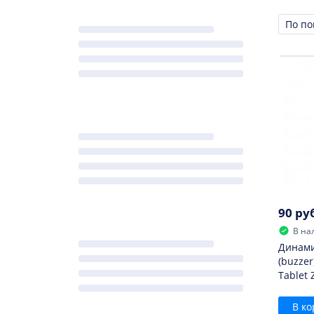
Xperia M (C1905)
Xperia Z1 (C6906)
Xper
Сорти
Xperia Ion (LT28i)
Xperia M (C1904)
Xper
Xperia E Dual (C1604)
Xperia Acro S (LT26w)
Xperia M Dual (C2004)
Xperia L (C2104)
90 ру
В на
Динами
(buzzer
Tablet 
В ко