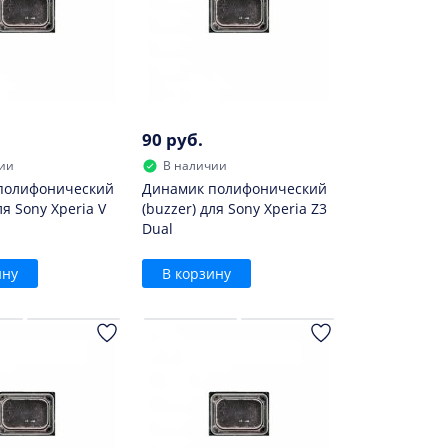
90 руб.
ии
В наличии
полифонический
Динамик полифонический
ля Sony Xperia V
(buzzer) для Sony Xperia Z3
Dual
ину
В корзину