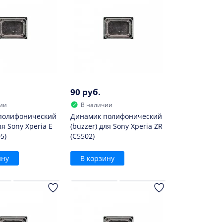
90 руб.
ии
В наличии
полифонический
Динамик полифонический
ля Sony Xperia E
(buzzer) для Sony Xperia ZR
5)
(C5502)
ину
В корзину