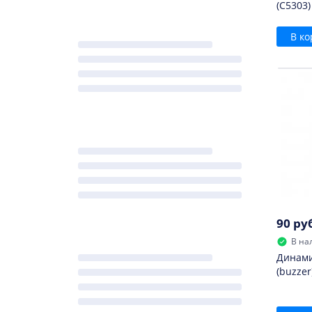
(C5303)
В ко
90 ру
В на
Динами
(buzzer