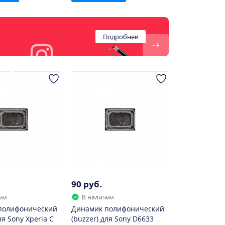
Подробнее
90 руб.
ии
В наличии
полифонический
Динамик полифонический
ля Sony Xperia C
(buzzer) для Sony D6633