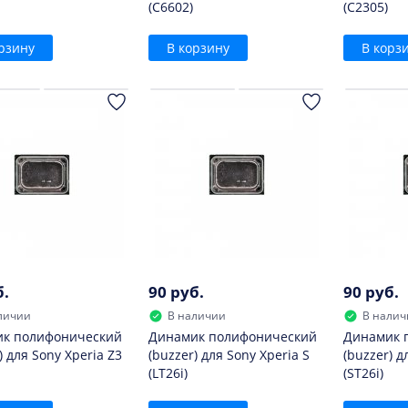
(C6602)
(C2305)
рзину
В корзину
В корз
б.
90 руб.
90 руб.
личии
В наличии
В налич
к полифонический
Динамик полифонический
Динамик 
) для Sony Xperia Z3
(buzzer) для Sony Xperia S
(buzzer) д
(LT26i)
(ST26i)