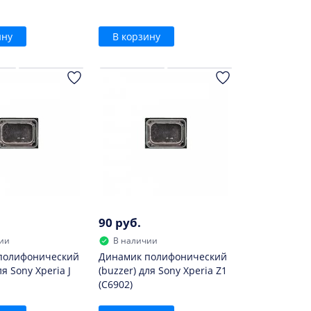
ину
В корзину
90 руб.
ии
В наличии
полифонический
Динамик полифонический
ля Sony Xperia J
(buzzer) для Sony Xperia Z1
(C6902)