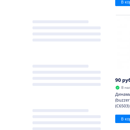
В ко
90 ру
В на
Динами
(buzzer
(C6503)
В ко