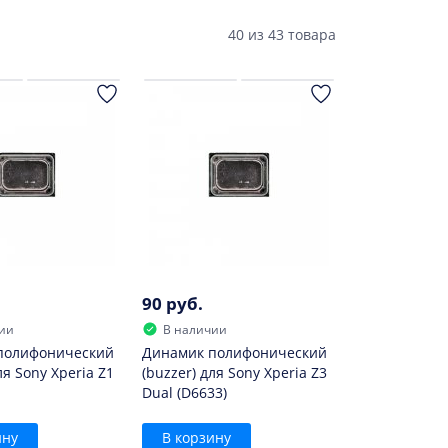
25i)
Xperia TX (LT29i)
Xperia Z3 Dual
40
из
43 товара
 (C1504)
Xperia SL (LT26ii)
21i2)
Xperia C (C2304)
90 руб.
ии
В наличии
полифонический
Динамик полифонический
ля Sony Xperia Z1
(buzzer) для Sony Xperia Z3
Dual (D6633)
ину
В корзину