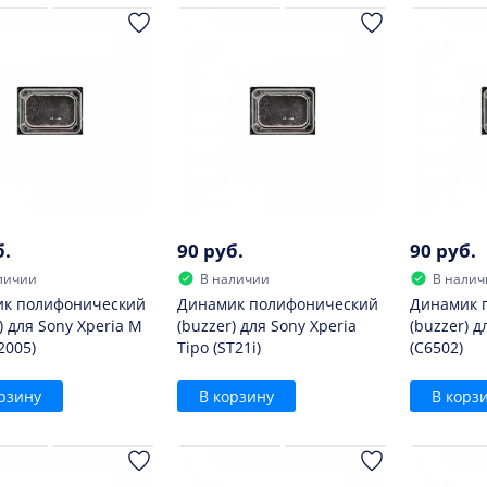
б.
90 руб.
90 руб.
личии
В наличии
В налич
к полифонический
Динамик полифонический
Динамик 
) для Sony Xperia M
(buzzer) для Sony Xperia
(buzzer) д
2005)
Tipo (ST21i)
(C6502)
рзину
В корзину
В корз