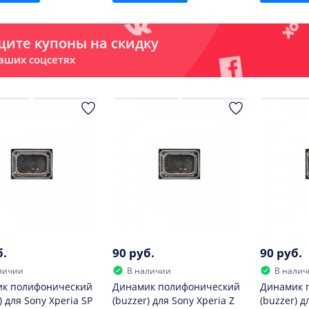
ите купоны на скидку
аших соцсетях
б.
90 руб.
90 руб.
личии
В наличии
В налич
к полифонический
Динамик полифонический
Динамик 
) для Sony Xperia SP
(buzzer) для Sony Xperia Z
(buzzer) д