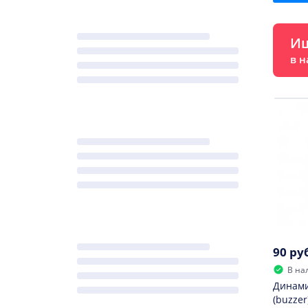
Ищ
в н
90 ру
В на
Динами
(buzzer