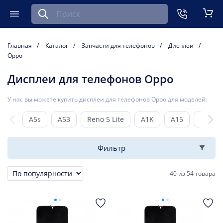
Найти запчасть для мобильного устройства
ть
Меню
Кор
Главная
Каталог
Запчасти для телефонов
Дисплеи
Oppo
Дисплеи для телефонов Oppo
У нас вы можете купить дисплеи для телефонов Oppo для моделей:
A5s
A53
Reno 5 Lite
A1K
A15
Reno 4
Фильтр
40
из
54 товара
Сортировка